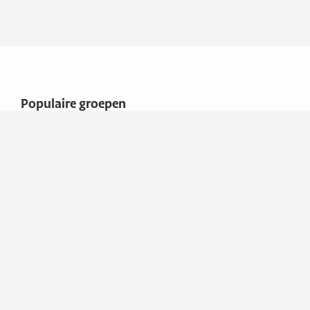
Populaire groepen
Accessoires
Boten
Overige
Algemene voorwaarden
Adresgegevens
Watersport Randstad
B.V.